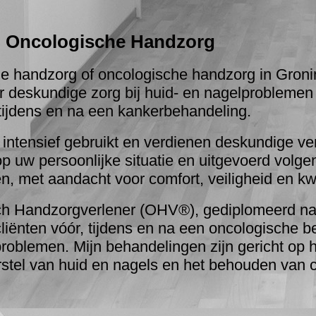
 Oncologische Handzorg
e handzorg of oncologische handzorg in Gron
r deskundige zorg bij huid- en nagelproblemen
ijdens en na een kankerbehandeling.
ntensief gebruikt en verdienen deskundige ve
p uw persoonlijke situatie en uitgevoerd volgen
, met aandacht voor comfort, veiligheid en kwa
h Handzorgverlener (OHV®), gediplomeerd nagel
cliënten vóór, tijdens en na een oncologische b
problemen. Mijn behandelingen zijn gericht op 
rstel van huid en nagels en het behouden van 