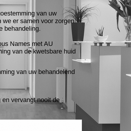
f toestemming van uw
en we er samen voor zorgen
he behandeling.
amous Names met AU
ning van de kwetsbare huid
temming van uw behandelend
.
en vervangt nooit de