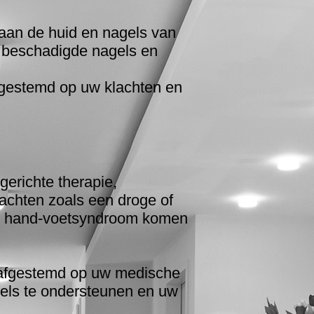
aan de huid en nagels van
f beschadigde nagels en
afgestemd op uw klachten en
erichte therapie,
lachten zoals een droge of
het hand-voetsyndroom komen
s afgestemd op uw medische
agels te ondersteunen en uw