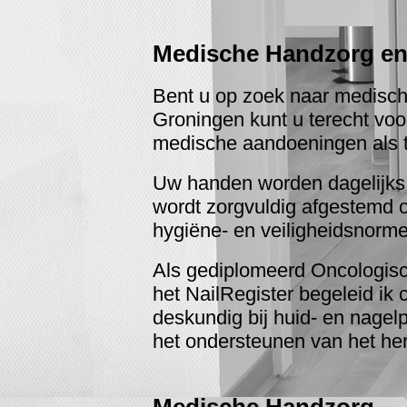
Medische Handzorg en
Bent u op zoek naar medisch
Groningen kunt u terecht voo
medische aandoeningen als t
Uw handen worden dagelijks i
wordt zorgvuldig afgestemd o
hygiëne- en veiligheidsnormen
Als gediplomeerd Oncologisc
het NailRegister begeleid ik 
deskundig bij huid- en nagel
het ondersteunen van het he