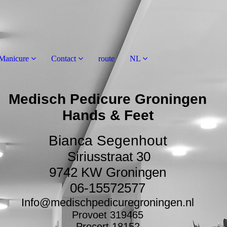
Manicure
Contact
route
NL
Medisch Pedicure Groningen
Hands & Feet
Bianca Segenhout
Siriusstraat 30
9742 KW Groningen
06-15572577
Info@medischpedicuregroningen.nl
Provoet 319465
Procert 18152