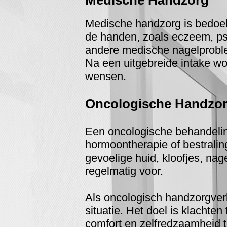
Medische Handzorg
Medische handzorg is bedoel
de handen, zoals eczeem, ps
andere medische nagelprob
Na een uitgebreide intake wo
wensen.
Oncologische Handzo
Een oncologische behandelin
hormoontherapie of bestralin
gevoelige huid, kloofjes, na
regelmatig voor.
Als oncologisch handzorgverl
situatie. Het doel is klachte
comfort en zelfredzaamheid 