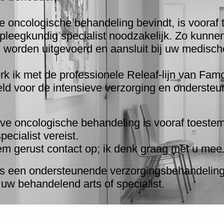
ve oncologische behandeling bevindt, is voora
pleegkundig specialist noodzakelijk. Zo kunn
n worden uitgevoerd en aansluit bij uw medisc
rk ik met de professionele Releaf-lijn van F
ld voor de intensieve verzorging en ondersteu
ieve oncologische behandeling is vooraf toes
ecialist vereist.
m gerust contact op; ik denk graag met u mee
s een ondersteunende verzorgingsbehandeling 
uw behandelend arts of specialist.