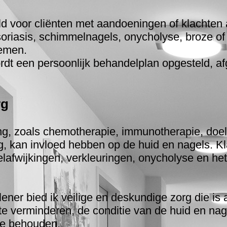
d voor cliënten met aandoeningen of klachten 
oriasis, schimmelnagels, onycholyse, broze o
lemen.
rdt een persoonlijk behandelplan opgesteld, 
rg
g, zoals chemotherapie, immunotherapie, doelg
g, kan invloed hebben op de huid en nagels. K
gelafwijkingen, verkleuringen, onycholyse en 
ener bied ik veilige en deskundige zorg die i
n te verminderen, de conditie van de huid en n
te behouden.